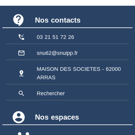
contact_support
Nos contacts
phone_callback
03 21 51 72 26
mail_outline
snu62@snuipp.fr
MAISON DES SOCIETES - 62000
pin_drop
ARRAS
search
Rechercher
account_circle
Nos espaces