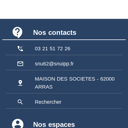
contact_support
Nos contacts
phone_callback
03 21 51 72 26
mail_outline
snu62@snuipp.fr
MAISON DES SOCIETES - 62000
pin_drop
ARRAS
search
Rechercher
account_circle
Nos espaces