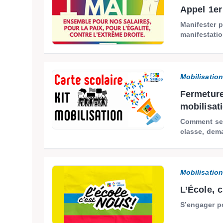
Appel 1er 
Manifester p
manifestati
Mobilisatio
Fermeture
mobilisat
Comment se 
classe, dema
Mobilisatio
L’École, c
S’engager po