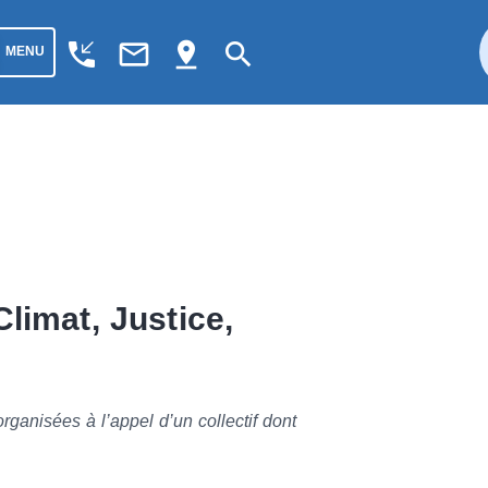
phone_callback
mail_outline
pin_drop
search
MENU
limat, Justice,
ganisées à l’appel d’un collectif dont