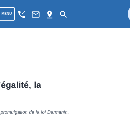
phone_callback
mail_outline
pin_drop
search
MENU
égalité, la
 promulgation de la loi Darmanin.