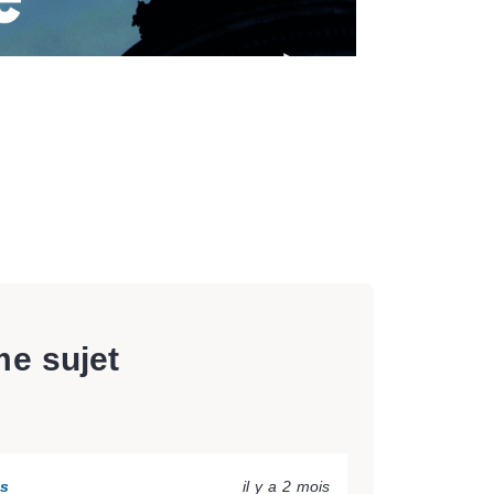
me sujet
ns
il y a 2 mois