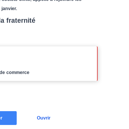
janvier.
la fraternité
e de commerce
er
Ouvrir