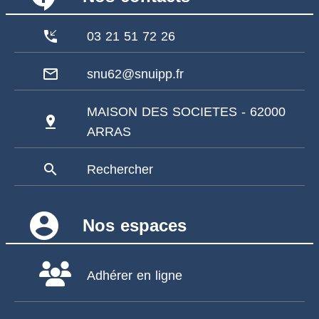
phone_callback
03 21 51 72 26
mail_outline
snu62@snuipp.fr
MAISON DES SOCIETES - 62000
pin_drop
ARRAS
search
Rechercher
account_circle
Nos espaces
Adhérer en ligne