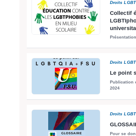
Droits LGB
Collectif 
LGBTIphob
universita
Présentation
Droits LGB
Le point 
Publication
2024
Droits LGB
GLOSSAI
Pour se don