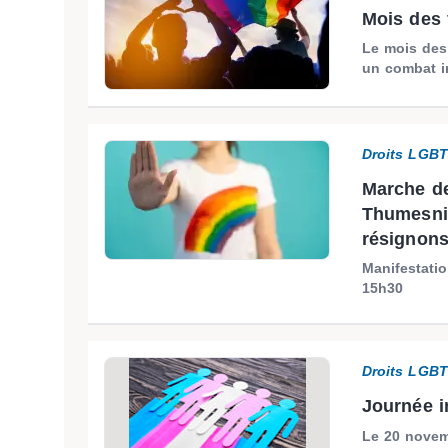
Mois des f
Le mois des 
un combat i
Droits LGB
Marche d
Thumesnil
résignons.
Manifestati
15h30
Droits LGB
Journée i
Le 20 novem