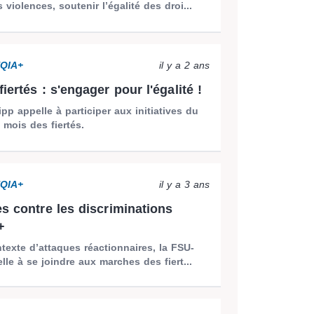
 violences, soutenir l’égalité des droi...
TQIA+
il y a 2 ans
iertés : s'engager pour l'égalité !
p appelle à participer aux initiatives du
 mois des fiertés.
TQIA+
il y a 3 ans
es contre les discriminations
+
exte d’attaques réactionnaires, la FSU-
le à se joindre aux marches des fiert...