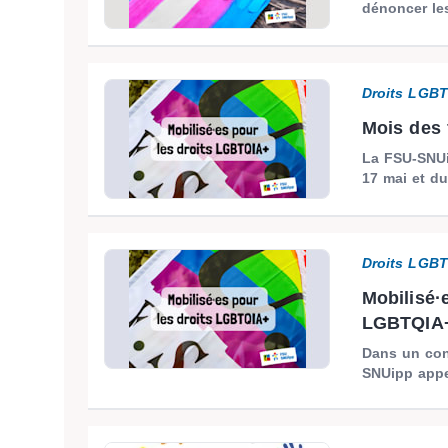
dénoncer les
Droits LGB
Mois des f
La FSU-SNUip
17 mai et du
Droits LGB
Mobilisé·
LGBTQIA
Dans un cont
SNUipp appel