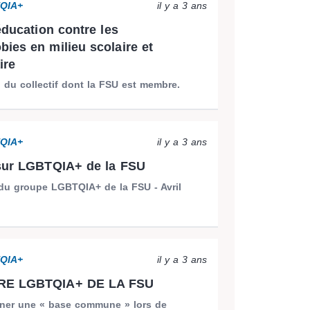
TQIA+
il y a 3 ans
éducation contre les
ies en milieu scolaire et
ire
 du collectif dont la FSU est membre.
TQIA+
il y a 3 ans
sur LGBTQIA+ de la FSU
 du groupe LGBTQIA+ de la FSU - Avril
TQIA+
il y a 3 ans
RE LGBTQIA+ DE LA FSU
ner une « base commune » lors de