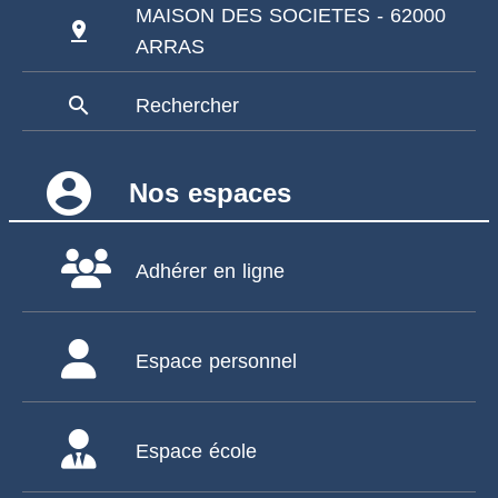
MAISON DES SOCIETES - 62000
pin_drop
ARRAS
search
Rechercher
account_circle
Nos espaces
Adhérer en ligne
Espace personnel
Espace école