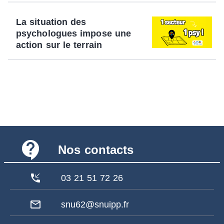
La situation des
psychologues impose une
action sur le terrain
contact_support
Nos contacts
phone_callback
03 21 51 72 26
mail_outline
snu62@snuipp.fr