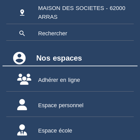
MAISON DES SOCIETES - 62000
pin_drop
ARRAS
search
Rechercher
account_circle
Nos espaces
Adhérer en ligne
Espace personnel
Espace école