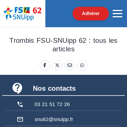
Adhérer
Trombis FSU-SNUipp 62 : tous les
articles
contact_support
Nos contacts
phone_callback
03 21 51 72 26
mail_outline
snu62@snuipp.fr